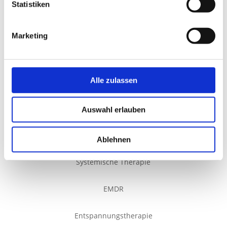
Statistiken
Marketing
Alle zulassen
Familientherapie
Paartherapie
Auswahl erlauben
Online Therapie
Ablehnen
Systemische Therapie
EMDR
Entspannungstherapie