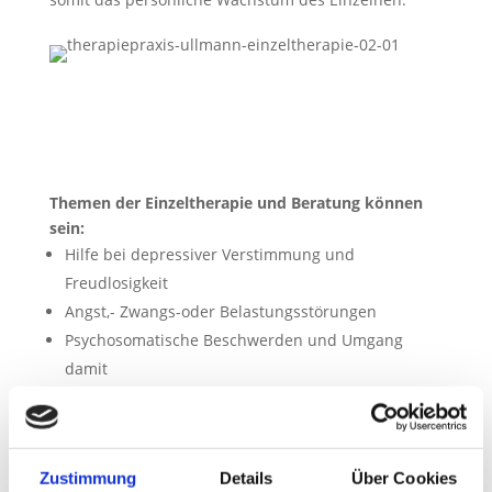
Themen der Einzeltherapie &
Beratung
Themen der Einzeltherapie und Beratung können
sein:
Hilfe bei depressiver Verstimmung und
Freudlosigkeit
Angst,- Zwangs-oder Belastungsstörungen
Psychosomatische Beschwerden und Umgang
damit
Psychosoziale Probleme
Verlusterlebnisse
Hilfe in kritischen Lebensphasen
Zustimmung
Details
Über Cookies
Hilfe bei Beziehungsproblemen