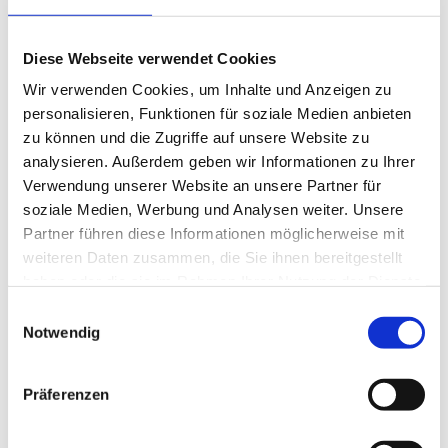
Steigerung des Selbstwertgefühls
Unterstützung bei anhaltenden psychosozialen
Diese Webseite verwendet Cookies
Belastungen
Wir verwenden Cookies, um Inhalte und Anzeigen zu
Burnout
personalisieren, Funktionen für soziale Medien anbieten
Essstörungen
zu können und die Zugriffe auf unsere Website zu
Persönlichkeitsstörungen
analysieren. Außerdem geben wir Informationen zu Ihrer
Unterstützung bei Entscheidungsfindung
Verwendung unserer Website an unsere Partner für
hinsichtlich beruflicher oder privater Fragen
soziale Medien, Werbung und Analysen weiter. Unsere
Hilfe im Umgang mit Ängsten
Partner führen diese Informationen möglicherweise mit
Verminderung von Selbstzweifeln
weiteren Daten zusammen, die Sie ihnen bereitgestellt
Stärkung bei Erschöpfungszuständen
haben oder die sie im Rahmen Ihrer Nutzung der Dienste
Linderung von Schlafstörungen
gesammelt haben.
Einwilligungsauswahl
Begleitung bei Trauer
Notwendig
Präferenzen
Termin vereinbaren