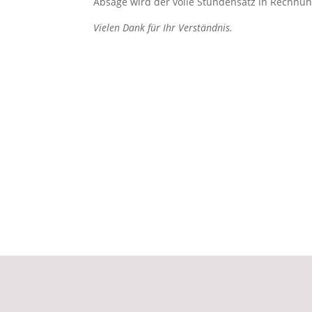
Absage wird der volle Stundensatz in Rechnung
Vielen Dank für Ihr Verständnis.
Adresse
Tel
Buchschlager Allee 8
Mo.-
63303 Dreieich
017