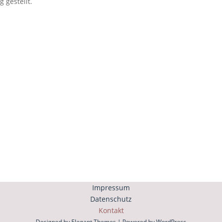
 gestellt.
efon
Email
Fr.: 8:00 - 17:00 Uhr
info@therapiepraxis-ullman
72716080
Impressum
Datenschutz
Kontakt
Designed by
Elegant Themes
| Powered by
WordPress